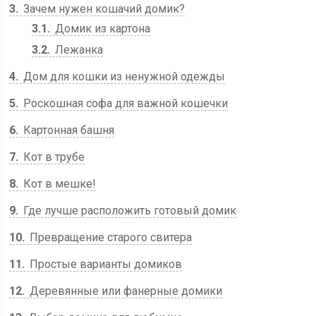
3
Зачем нужен кошачий домик?
3.1
Домик из картона
3.2
Лежанка
4
Дом для кошки из ненужной одежды
5
Роскошная софа для важной кошечки
6
Картонная башня
7
Кот в трубе
8
Кот в мешке!
9
Где лучше расположить готовый домик
10
Превращение старого свитера
11
Простые варианты домиков
12
Деревянные или фанерные домики