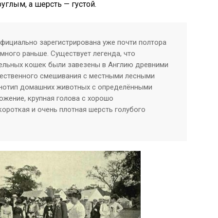
углым, а шерсть — густой.
фициально зарегистрирована уже почти полтора
амного раньше. Существует легенда, что
тельных кошек были завезены в Англию древними
стественного смешивания с местными лесными
нотип домашних животных с определёнными
ожение, крупная голова с хорошо
роткая и очень плотная шерсть голубого