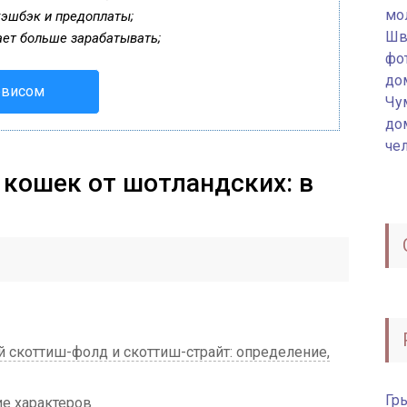
мо
кэшбэк и предоплаты;
Шв
ает больше зарабатывать;
фот
до
рвисом
Чу
до
че
 кошек от шотландских: в
 скоттиш-фолд и скоттиш-страйт: определение,
Гр
е характеров