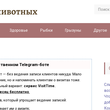
Здоровье
Рыбки
Грызуны
Другое
ственном Telegram-боте
ает — без ведения записи клиентов никуда. Мало
ние, но и напоминать клиентам о визитах тоже.
Сли
ный вариант:
сервис VisitTime.
во
есяц бесплатно
.
Чт
в, который упрощает ведение записей:
до
Ко
нает им о визите;