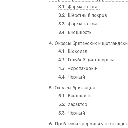
3.1
Форма головы
3.2
Шёрстный покров
3.3
Форма головы
3.4
Внешность
4
Окрасы британских и шотландск
4.1
Шоколад
4.2
Голубой цвет шерсти
4.3
Черепаховый
4.4
Чёрный
5
Окрасы британцев
5.1
Внешность
5.2
Характер
5.3
Чёрный
6
Проблемы здоровья у шотландски