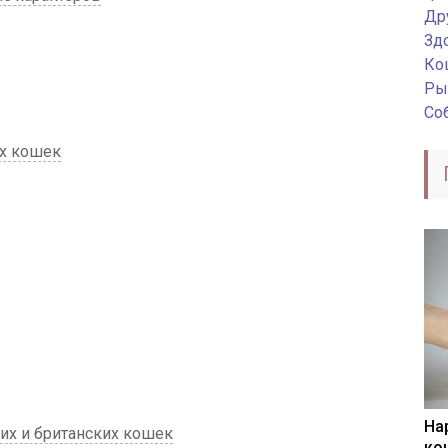
Др
Зд
Ко
Ры
Со
их кошек
На
х и британских кошек
ко