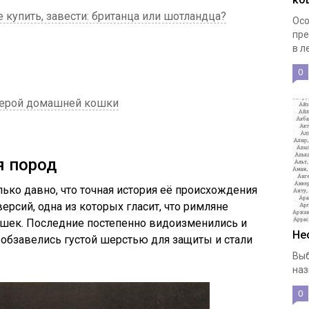
е купить, завести: британца или шотландца?
Осо
пр
в л
0
ьерой домашней кошки
я пород
ько давно, что точная история её происхождения
ерсий, одна из которых гласит, что римляне
ошек. Последние постепенно видоизменились и
Не
обзавелись густой шерстью для защиты и стали
Выб
наз
0