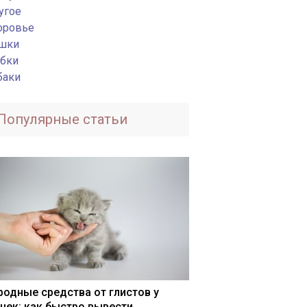
угое
оровье
шки
бки
баки
Популярные статьи
родные средства от глистов у
шек: как быстро вывести