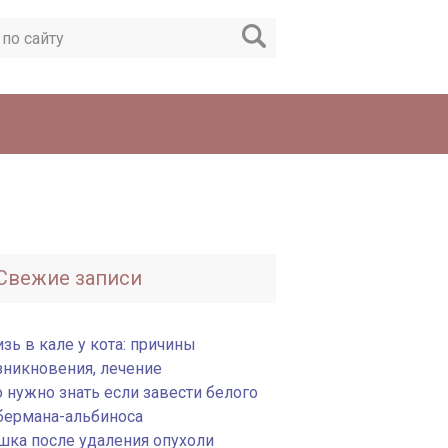
Свежие записи
зь в кале у кота: причины
зникновения, лечение
о нужно знать если завести белого
бермана-альбиноса
шка после удаления опухоли