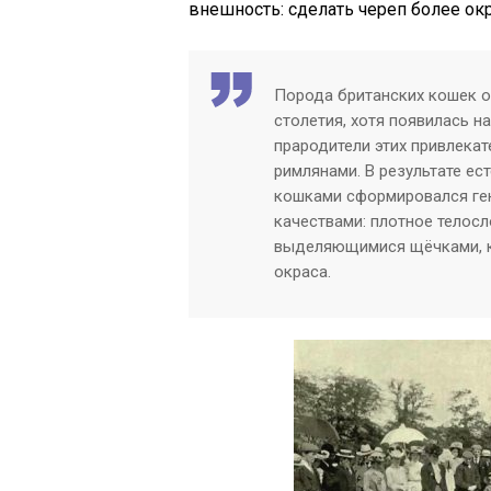
внешность: сделать череп более окр
Порода британских кошек о
столетия, хотя появилась н
прародители этих привлека
римлянами. В результате е
кошками сформировался ге
качествами: плотное телосл
выделяющимися щёчками, ко
окраса.