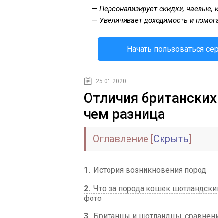
—
Персонализирует скидки, чаевые, 
—
Увеличивает доходимость и помог
Начать пользоваться се
25.01.2020
Отличия британских
чем разница
Оглавление
[
Скрыть
]
1
История возникновения пород
2
Что за порода кошек шотландский
фото
3
Британцы и шотландцы: сравнени