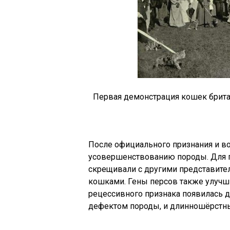
Первая демонстрация кошек брита
После официального признания и во
усовершенствованию породы. Для 
скрещивали с другими представител
кошками. Гены персов также улучши
рецессивного признака появилась д
дефектом породы, и длинношёрстн