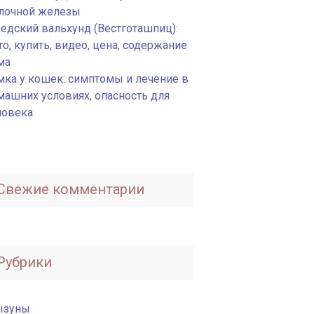
лочной железы
едский вальхунд (Вестготашпиц):
о, купить, видео, цена, содержание
ма
мка у кошек: симптомы и лечение в
машних условиях, опасность для
ловека
Свежие комментарии
Рубрики
ызуны