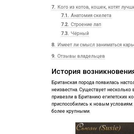
7
Кого из котов, кошек, котят лучш
7.1
Анатомия скелета
7.2
Строение лап
7.3
Чёрный
8
Имеет ли смысл заниматься кар
9
Отзывы владельцев
История возникновени
Британская порода появилась настол
неизвестна. Существует несколько в
привезли в Британию египетских к
приспособились к новым условиям: 
более крупными.