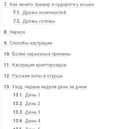
7
Как лечить тремор и судороги у кошек
7.1
Дрожь конечностей
7.2
Дрожь головы
8
Наркоз
9
Способы кастрации
10
Более серьезные причины
11
Кастрация крипторхидов
12
Русские коты и огурцы
13
Уход: первая неделя день за днем
13.1
День 1
13.2
День 2
13.3
День 3
13.4
День 4