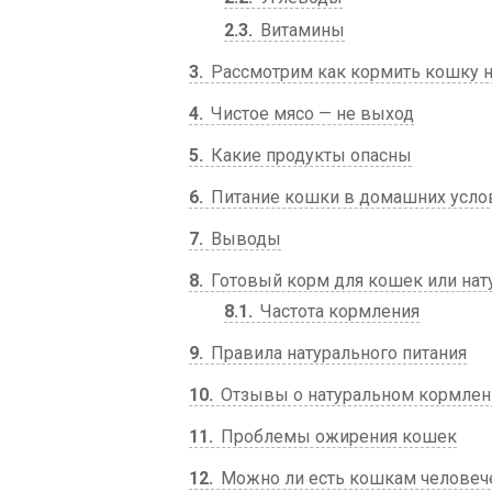
2.3
Витамины
3
Рассмотрим как кормить кошку н
4
Чистое мясо — не выход
5
Какие продукты опасны
6
Питание кошки в домашних услови
7
Выводы
8
Готовый корм для кошек или нат
8.1
Частота кормления
9
Правила натурального питания
10
Отзывы о натуральном кормлен
11
Проблемы ожирения кошек
12
Можно ли есть кошкам человеч