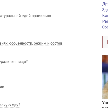
Др
Зд
Ко
атуральной едой правильно
Ры
Со
ях: особенности, режим и состав
уральная пища?
ии
Ув
ескую еду?
во