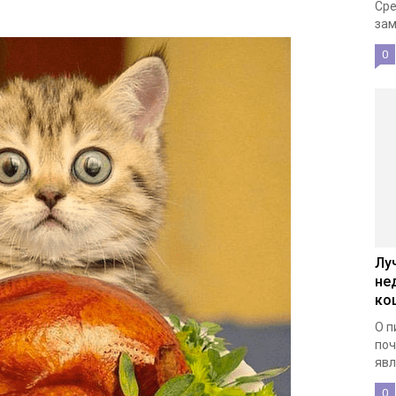
Сре
зам
0
Лу
не
ко
О п
поч
явл
0