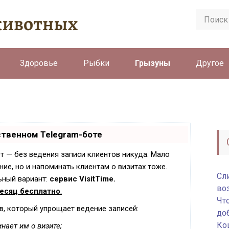
Здоровье
Рыбки
Грызуны
Другое
ственном Telegram-боте
ает — без ведения записи клиентов никуда. Мало
ние, но и напоминать клиентам о визитах тоже.
Сли
ный вариант:
сервис VisitTime.
во
есяц бесплатно
.
Чт
в, который упрощает ведение записей:
до
Ко
нает им о визите;