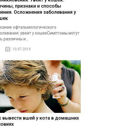
ичины, признаки и способы
чения. Осложнения заболевания у
шек
сание офтальмологического
олевания: увеит у кошекСимптомы могут
ь различны и...
10.07.2019
к вывести вшей у кота в домашних
ловиях