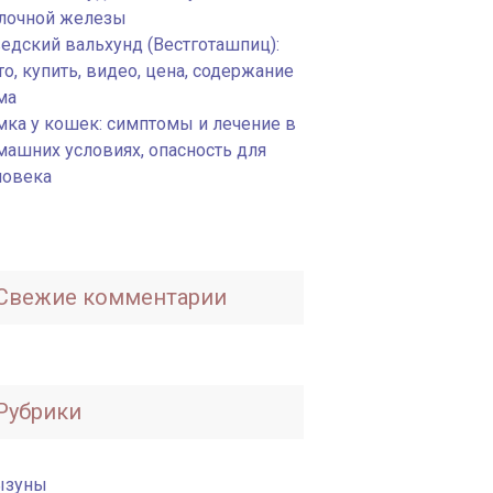
лочной железы
едский вальхунд (Вестготашпиц):
о, купить, видео, цена, содержание
ма
мка у кошек: симптомы и лечение в
машних условиях, опасность для
ловека
Свежие комментарии
Рубрики
ызуны