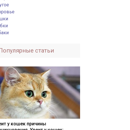
угое
оровье
шки
бки
баки
Популярные статьи
еит у кошек причины
зникновения. Увеит у кошек: