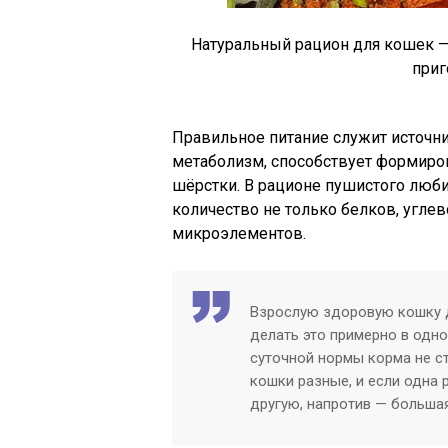
Натуральный рацион для кошек — 
приг
Правильное питание служит источн
метаболизм, способствует формиров
шёрстки. В рационе пушистого люб
количество не только белков, угле
микроэлементов.
Взрослую здоровую кошку д
делать это примерно в одно
суточной нормы корма не ст
кошки разные, и если одна р
другую, напротив — больша