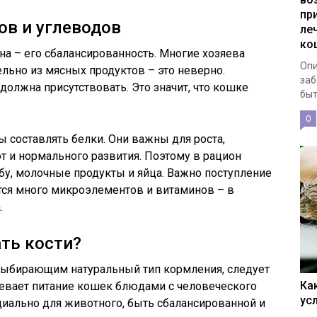
пр
ов и углеводов
ле
ко
на – его сбалансированность. Многие хозяева
Опи
льно из мясных продуктов – это неверно.
заб
должна присутствовать. Это значит, что кошке
быт
0
ы составлять белки. Они важны для роста,
т и нормального развития. Поэтому в рацион
бу, молочные продукты и яйца. Важно поступление
тся много микроэлементов и витаминов – в
.
ть кости?
ыбирающим натуральный тип кормления, следует
Ка
умевает питание кошек блюдами с человеческого
ус
циально для животного, быть сбалансированной и