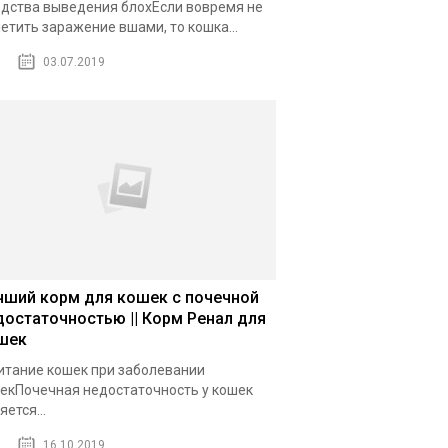
дства выведения блохЕсли вовремя не
етить заражение вшами, то кошка...
03.07.2019
чший корм для кошек с почечной
достаточностью || Корм Ренал для
шек
итание кошек при заболевании
екПочечная недостаточность у кошек
яется...
16.10.2019