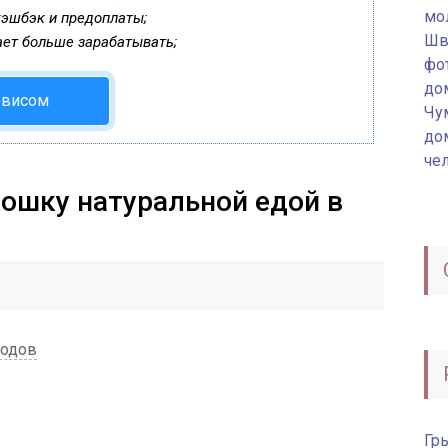
мо
кэшбэк и предоплаты;
Шв
ает больше зарабатывать;
фот
до
рвисом
Чу
до
че
кошку натуральной едой в
водов
Гр