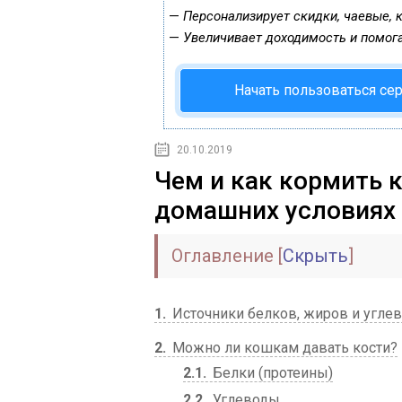
—
Персонализирует скидки, чаевые, 
—
Увеличивает доходимость и помог
Начать пользоваться се
20.10.2019
Чем и как кормить 
домашних условиях
Оглавление
[
Скрыть
]
1
Источники белков, жиров и угле
2
Можно ли кошкам давать кости?
2.1
Белки (протеины)
2.2
Углеводы