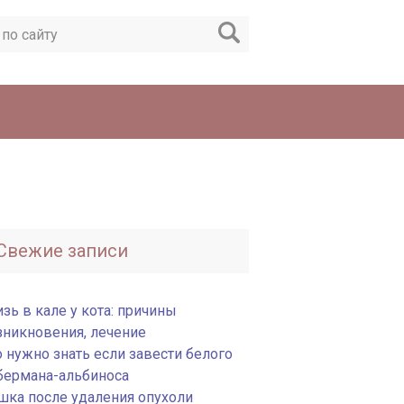
Свежие записи
зь в кале у кота: причины
зникновения, лечение
о нужно знать если завести белого
бермана-альбиноса
шка после удаления опухоли