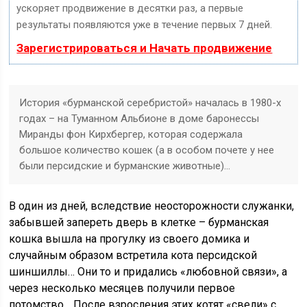
ускоряет продвижение в десятки раз, а первые
результаты появляются уже в течение первых 7 дней.
Зарегистрироваться и Начать продвижение
История «бурманской серебристой» началась в 1980-х
годах – на Туманном Альбионе в доме баронессы
Миранды фон Кирхбергер, которая содержала
большое количество кошек (а в особом почете у нее
были персидские и бурманские животные)…
В один из дней, вследствие неосторожности служанки,
забывшей запереть дверь в клетке – бурманская
кошка вышла на прогулку из своего домика и
случайным образом встретила кота персидской
шиншиллы… Они то и придались «любовной связи», а
через несколько месяцев получили первое
потомство… После взросления этих котят «свели» с