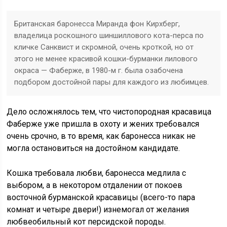
Британская баронесса Миранда фон Кирхберг,
владелица роскошного шиншиллового кота-перса по
кличке Санквист и скромной, очень кроткой, но от
этого не менее красивой кошки-бурманки лилового
окраса — Фаберже, в 1980-м г. была озабочена
подбором достойной пары для каждого из любимцев.
Дело осложнялось тем, что чистопородная красавица
Фаберже уже пришла в охоту и жених требовался
очень срочно, в то время, как баронесса никак не
могла остановиться на достойном кандидате.
Кошка требовала любви, баронесса медлила с
выбором, а в некотором отдалении от покоев
восточной бурманской красавицы (всего-то пара
комнат и четыре двери!) изнемогал от желания
любвеобильный кот персидской породы.