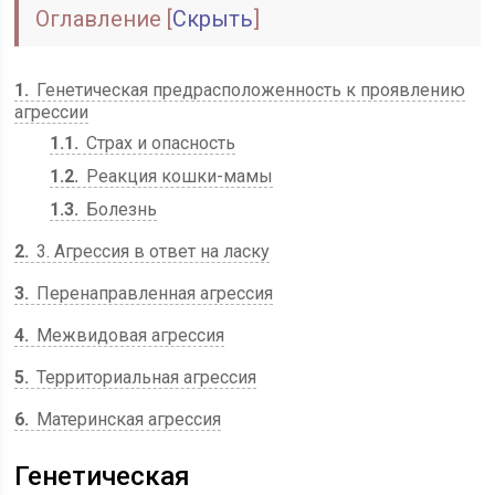
Оглавление
[
Скрыть
]
1
Генетическая предрасположенность к проявлению
агрессии
1.1
Страх и опасность
1.2
Реакция кошки-мамы
1.3
Болезнь
2
3. Агрессия в ответ на ласку
3
Перенаправленная агрессия
4
Межвидовая агрессия
5
Территориальная агрессия
6
Материнская агрессия
Генетическая